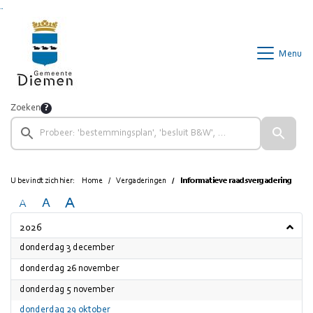
Ga naar de inhoud van deze pagina
Ga naar het zoeken
Ga naar het menu
Menu
Zoeken
U bevindt zich hier:
Home
Vergaderingen
Informatieve raadsvergadering
A
A
A
2026
2026
donderdag 3 december
2026
donderdag 26 november
2026
donderdag 5 november
2026
donderdag 29 oktober