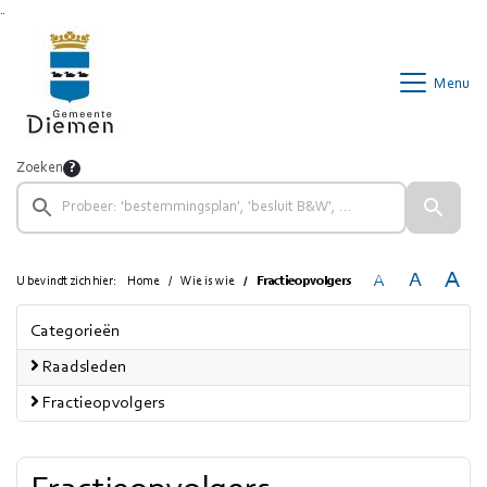
Ga naar de inhoud van deze pagina
Ga naar het zoeken
Ga naar het menu
Menu
Zoeken
A
A
A
U bevindt zich hier:
Home
Wie is wie
Fractieopvolgers
Categorieën
Raadsleden
Fractieopvolgers