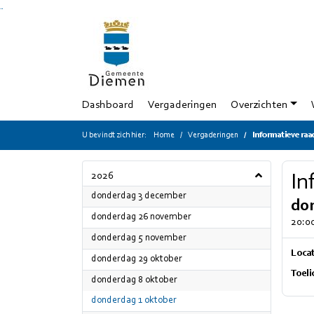
Ga naar de inhoud van deze pagina
Ga naar het zoeken
Ga naar het menu
Dashboard
Vergaderingen
Overzichten
U bevindt zich hier:
Home
Vergaderingen
Informatieve ra
2026
In
2026
donderdag 3 december
do
2026
donderdag 26 november
20:00
2026
donderdag 5 november
Locat
2026
donderdag 29 oktober
Toeli
2026
donderdag 8 oktober
2026
donderdag 1 oktober