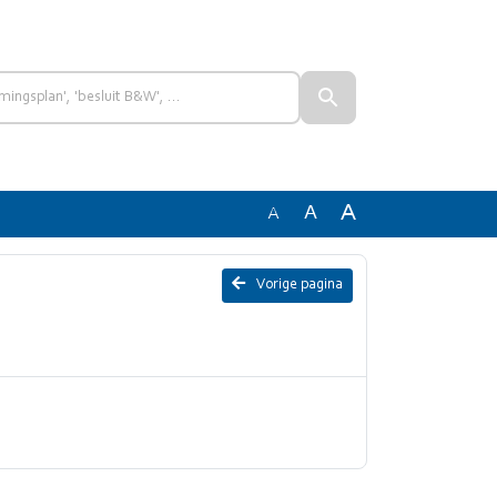
A
A
A
Vorige pagina