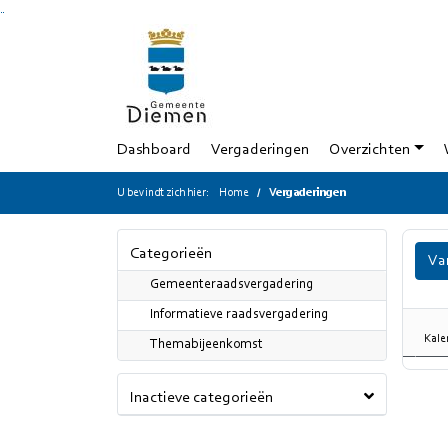
Ga naar de inhoud van deze pagina
Ga naar het zoeken
Ga naar het menu
Dashboard
Vergaderingen
Overzichten
U bevindt zich hier:
Home
Vergaderingen
Categorieën
Va
Gemeenteraadsvergadering
Informatieve raadsvergadering
Kale
Themabijeenkomst
Inactieve categorieën