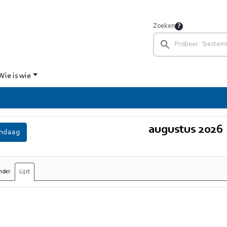
Zoeken
Wie is wie
augustus 2026
ndaag
nder
Lijst