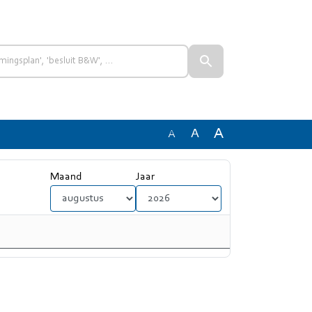
A
A
A
Maand
Jaar