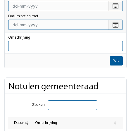
Selecte
een
datum
Datum tot en met
vanaf
Selecte
een
datum
Omschrijving
tot
en
met
Wis
Notulen gemeenteraad
Zoeken:
Datum
Omschrijving