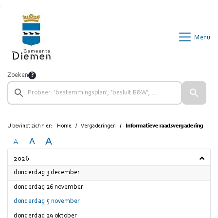
Ga naar de inhoud van deze pagina
Ga naar het zoeken
Ga naar het menu
Menu
Zoeken
U bevindt zich hier:
Home
Vergaderingen
Informatieve raadsvergadering
A
A
A
2026
2026
donderdag 3 december
2026
donderdag 26 november
2026
donderdag 5 november
2026
donderdag 29 oktober