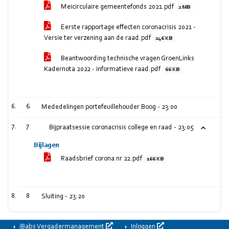
Meicirculaire gemeentefonds 2021.pdf
2 MB
Eerste rapportage effecten coronacrisis 2021 -
Versie ter verzening aan de raad.pdf
246 KB
Beantwoording technische vragen GroenLinks
Kadernota 2022 - informatieve raad.pdf
66 KB
6
Mededelingen portefeuillehouder Boog -
23:00
7
Bijpraatsessie coronacrisis college en raad -
23:05
Bijlagen
Raadsbrief corona nr 22.pdf
166 KB
8
Sluiting -
23:20
iBabs Vergadermanagement
Inloggen