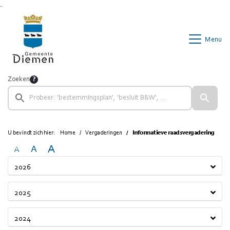
Ga naar de inhoud van deze pagina
Ga naar het zoeken
Ga naar het menu
Menu
Zoeken
U bevindt zich hier:
Home
Vergaderingen
Informatieve raadsvergadering
A
A
A
2026
2025
2024