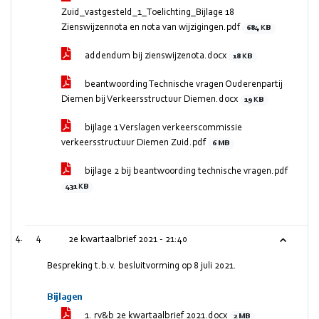
Zuid_vastgesteld_1_Toelichting_Bijlage 18
Zienswijzennota en nota van wijzigingen.pdf
684 KB
addendum bij zienswijzenota.docx
18 KB
beantwoording Technische vragen Ouderenpartij
Diemen bij Verkeersstructuur Diemen.docx
19 KB
bijlage 1 Verslagen verkeerscommissie
verkeersstructuur Diemen Zuid.pdf
6 MB
bijlage 2 bij beantwoording technische vragen.pdf
431 KB
4
2e kwartaalbrief 2021 -
21:40
Bespreking t.b.v. besluitvorming op 8 juli 2021.
Bijlagen
1. rv&b 2e kwartaalbrief 2021.docx
2 MB