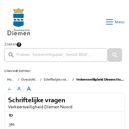
Ga naar de inhoud van deze pagina
Ga naar het zoeken
Ga naar het menu
Menu
Zoeken
U bevindt zich hier:
Home
Overzichten
Schriftelijke vragen
Verkeersveiligheid Diemen Noord
A
A
A
Schriftelijke vragen
Verkeersveiligheid Diemen Noord
ID
360