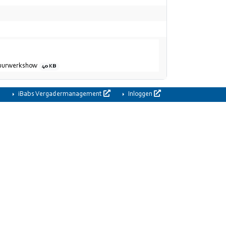
 Vuurwerkshow
40 KB
iBabs Vergadermanagement
Inloggen