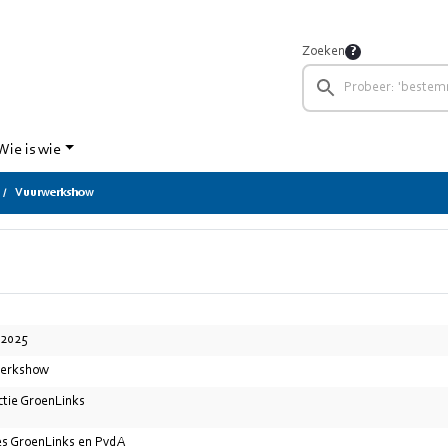
Zoeken
Wie is wie
Vuurwerkshow
-2025
erkshow
ctie GroenLinks
es GroenLinks en PvdA