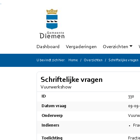
Ga naar de inhoud van deze pagina
Ga naar het zoeken
Ga naar het menu
Dashboard
Vergaderingen
Overzichten
U bevindt zich hier:
Home
Overzichten
Schriftelijke vragen
Schriftelijke vragen
Vuurwerkshow
ID
330
Datum vraag
09-09
Onderwerp
Vuurw
Indieners
Fra
Toelichting
Fracti