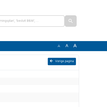
A
A
A
Vorige pagina