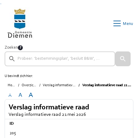
Ga naar de inhoud van deze pagina
Ga naar het zoeken
Ga naar het menu
Menu
Zoeken
U bevindt zich hier:
Home
Overzichten
Verslag informatieve raad
Verslag informatieve raad 21 mei 2026
A
A
A
Verslag informatieve raad
Verslag informatieve raad 21 mei 2026
ID
205