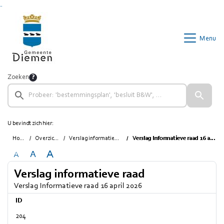
Ga naar de inhoud van deze pagina
Ga naar het zoeken
Ga naar het menu
Menu
Zoeken
U bevindt zich hier:
Home
Overzichten
Verslag informatieve raad
Verslag Informatieve raad 16 april 2026
A
A
A
Verslag informatieve raad
Verslag Informatieve raad 16 april 2026
ID
204