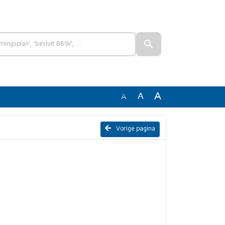
A
A
A
Vorige pagina