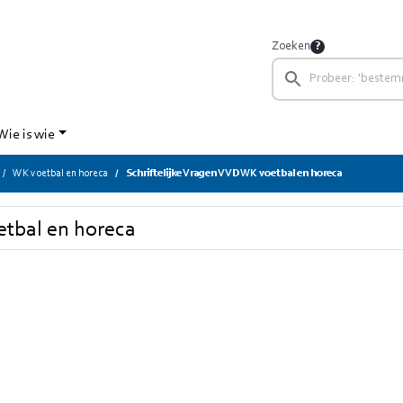
Zoeken
Wie is wie
WK voetbal en horeca
Schriftelijke Vragen VVD WK voetbal en horeca
etbal en horeca