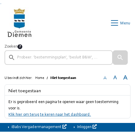
Ga naar de inhoud van deze pagina
Ga naar het zoeken
Ga naar het menu
Menu
Zoeken
A
A
A
U bevindt zich hier:
Home
Niet toegestaan
Niet toegestaan
Er is geprobeerd een pagina te openen waar geen toestemming
voor is.
Klik hier om terug te keren naar het dashboard.
iBabs Vergadermanagement
Inloggen