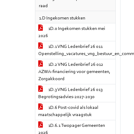
raad
1.D Ingekomen stukken
1D.0 Ingekomen stukken mei
2026
1D.1 VNG Ledenbrief 26 011
Openstelling_vacatures_vng_bestuur_en_commi
1D.2 VNG Ledenbrief 26 012
AZWA-financiering voor gemeenten,
Zorgakkoord
1D.3 VNG Ledenbrief 26 013
Begrotingsadvies-2027-2030
1D.6 Post-covid als lokaal
maatschappelijk vraagstuk
1D.6.1 Twopager Gemeenten
2026