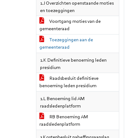
1.J Overzichten openstaande moties
en toezeggingen
Voortgang moties van de
gemeenteraad
Toezeggingen aan de
gemeenteraad
1.K Definitieve benoeming leden
presidium
Raadsbesluit definitieve
benoeming leden presidium
1.L Benoeming lid AM
raadsledenplatform
RB Benoeming AM
raadsledenplatform
3 Kostenbesluit naheffingsaanslag