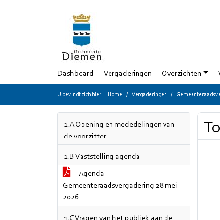
Ga naar de inhoud van deze pagina
Ga naar het zoeken
Ga naar het menu
Dashboard
Vergaderingen
Overzichten
U bevindt zich hier:
Home
Vergaderingen
Gemeenteraadsver
To
1.A Opening en mededelingen van
de voorzitter
1.B Vaststelling agenda
Agenda
Gemeenteraadsvergadering 28 mei
2026
1.C Vragen van het publiek aan de