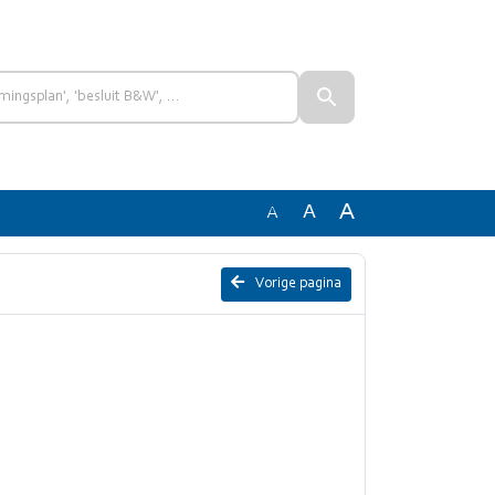
A
A
A
d
Vorige pagina