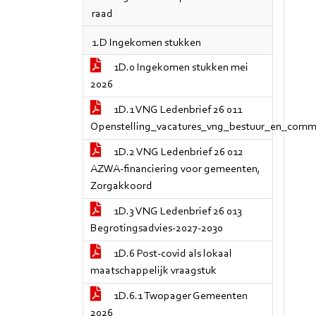
raad
1.D Ingekomen stukken
1D.0 Ingekomen stukken mei
2026
1D.1 VNG Ledenbrief 26 011
Openstelling_vacatures_vng_bestuur_en_commi
1D.2 VNG Ledenbrief 26 012
AZWA-financiering voor gemeenten,
Zorgakkoord
1D.3 VNG Ledenbrief 26 013
Begrotingsadvies-2027-2030
1D.6 Post-covid als lokaal
maatschappelijk vraagstuk
1D.6.1 Twopager Gemeenten
2026