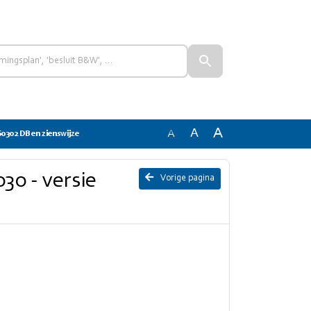
A
A
A
60302 DB en zienswijze
30 - versie
Vorige pagina