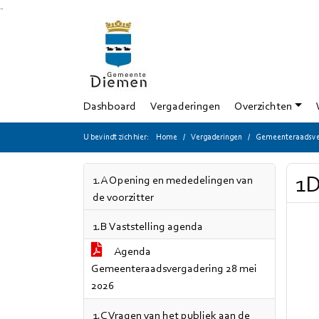
Ga naar de inhoud van deze pagina
Ga naar het zoeken
Ga naar het menu
Dashboard
Vergaderingen
Overzichten
U bevindt zich hier:
Home
Vergaderingen
Gemeenteraadsver
1D
1.A Opening en mededelingen van
de voorzitter
1.B Vaststelling agenda
Agenda
Gemeenteraadsvergadering 28 mei
2026
1.C Vragen van het publiek aan de