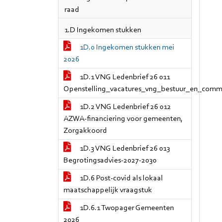
raad
1.D Ingekomen stukken
1D.0 Ingekomen stukken mei
2026
1D.1 VNG Ledenbrief 26 011
Openstelling_vacatures_vng_bestuur_en_commi
1D.2 VNG Ledenbrief 26 012
AZWA-financiering voor gemeenten,
Zorgakkoord
1D.3 VNG Ledenbrief 26 013
Begrotingsadvies-2027-2030
1D.6 Post-covid als lokaal
maatschappelijk vraagstuk
1D.6.1 Twopager Gemeenten
2026