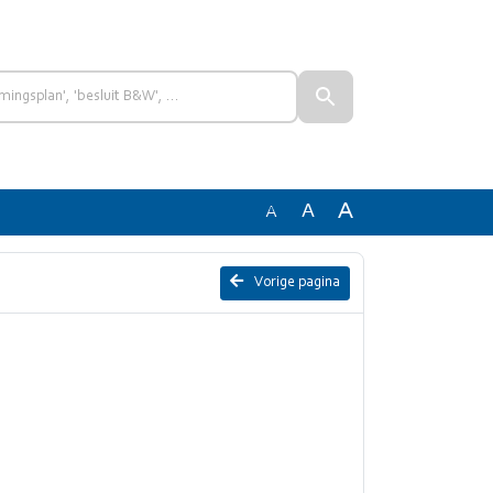
A
A
A
Vorige pagina