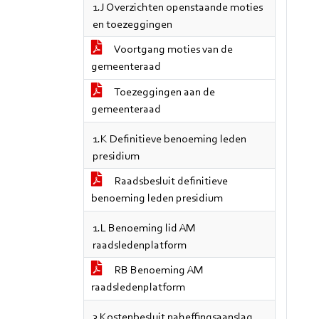
1.J Overzichten openstaande moties
en toezeggingen
Voortgang moties van de
gemeenteraad
Toezeggingen aan de
gemeenteraad
1.K Definitieve benoeming leden
presidium
Raadsbesluit definitieve
benoeming leden presidium
1.L Benoeming lid AM
raadsledenplatform
RB Benoeming AM
raadsledenplatform
3 Kostenbesluit naheffingsaanslag