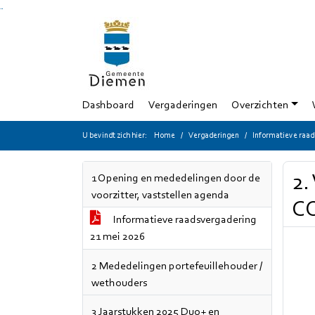
Ga naar de inhoud van deze pagina
Ga naar het zoeken
Ga naar het menu
Dashboard
Vergaderingen
Overzichten
U bevindt zich hier:
Home
Vergaderingen
Informatieve raad
2.
1 Opening en mededelingen door de
voorzitter, vaststellen agenda
C
Informatieve raadsvergadering
21 mei 2026
2 Mededelingen portefeuillehouder /
wethouders
3 Jaarstukken 2025 Duo+ en