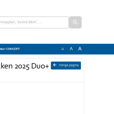
A
A
A
5 Duo+ CONCEPT
ukken 2025 Duo+
Vorige pagina