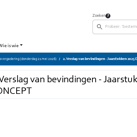
Zoeken
Wie is wie
svergadering (donderdag 21 mei 2026)
2. Verslag van bevindingen - Jaarstukken 202
 Verslag van bevindingen - Jaarst
ONCEPT